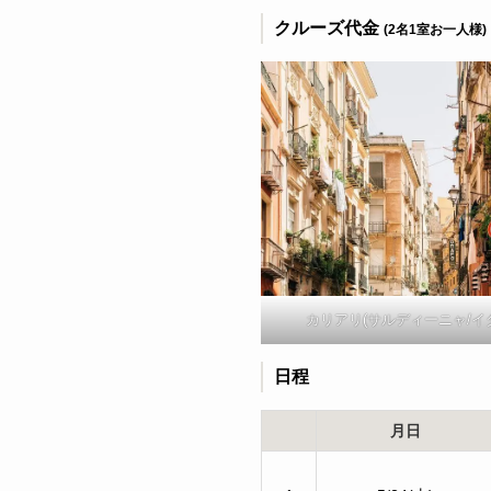
クルーズ代金
(2名1室お一人様)
カリアリ(サルディーニャ/イ
日程
月日