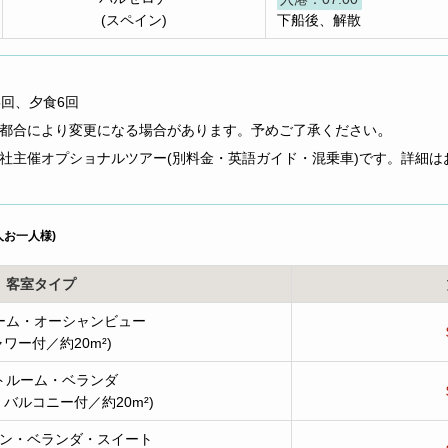
(スペイン)
下船後、解散
5回、夕食6回
。
の都合により変更になる場合があります。予めご了承ください
社主催オプショナルツアー(別料金・英語ガイド・混乗車)です。詳細は
人お一人様)
客室タイプ
ーム・オーシャンビュー
ャワー付／約20m²)
トルーム・ベランダ
バルコニー付／約20m²)
ン・ベランダ・スイート