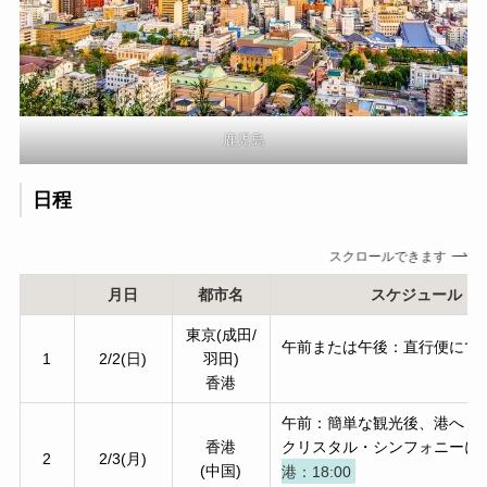
鹿児島
日程
スクロールできます
月日
都市名
スケジュール
東京(成田/
午前または午後：直行便にて
1
2/2(日)
羽田)
香港
午前：簡単な観光後、港へ
香港
クリスタル・シンフォニーに
2
2/3(月)
(中国)
港：18:00