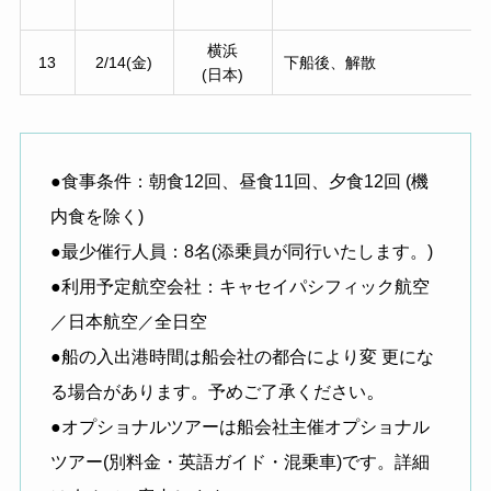
横浜
13
2/14(金)
下船後、解散
(日本)
●食事条件：朝食12回、昼食11回、夕食12回 (機
内食を除く)
●最少催行人員：8名(添乗員が同行いたします。)
●利用予定航空会社：キャセイパシフィック航空
／日本航空
全日空
／
●船の入出港時間は船会社の都合により変 更にな
。
る場合があります。予めご了承ください
●オプショナルツアーは船会社主催オプショナル
ツアー(別料金・英語ガイド・混乗車)です。詳細