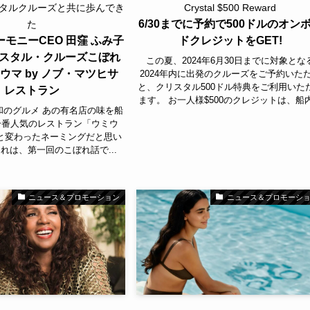
スタルクルーズと共に歩んでき
Crystal $500 Reward
6/30までに予約で500ドルのオン
た
モニーCEO 田窪 ふみ子
ドクレジットをGET!
スタル・クルーズこぼれ
この夏、2024年6月30日までに対象とな
ウマ by ノブ・マツヒサ
2024年内に出発のクルーズをご予約いた
と、クリスタル500ドル特典をご利用いた
レストラン
ます。 お一人様$500のクレジットは、船内.
和のグルメ あの有名店の味を船
一番人気のレストラン「ウミウ
と変わったネーミングだと思い
れは、第一回のこぼれ話で...
ニュース＆プロモーション
ニュース＆プロモーシ