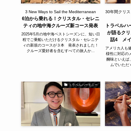
3 New Ways to Sail the Mediterranean
30年間クリ
6泊から乗れる！クリスタル・セレニ
ティの地中海クルーズ新コース発表
トラベルハー
が語るクリ
2025年5月の地中海ベストシーズンに、短い日
話4 メ
程でご乗船いただけるクリスタル・セレニテ
ィの新規のコースが３本 発表されました！
アメリカ人も
クルーズ愛好者を含むすべての旅人か...
様性に対応の
醐味といえば
ムでいただく
トラベルハーモニー