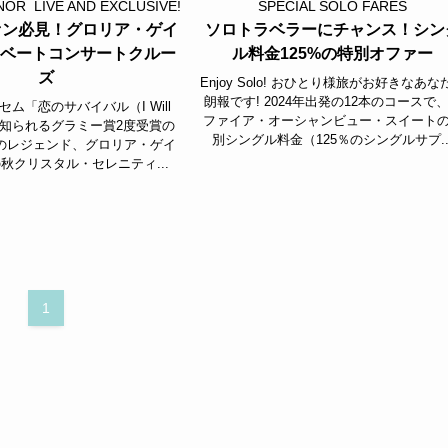
NOR LIVE AND EXCLUSIVE!
SPECIAL SOLO FARES
s ファン必見！グロリア・ゲイ
ソロトラベラーにチャンス！シン
イベートコンサートクルー
ル料金125%の特別オファー
ズ
Enjoy Solo! おひとり様旅がお好きなあな
朗報です! 2024年出発の12本のコースで
ム「恋のサバイバル（I Will
ファイア・オーシャンビュー・スイート
）」で知られるグラミー賞2度受賞の
別シングル料金（125％のシングルサプ..
のレジェンド、グロリア・ゲイ
秋クリスタル・セレニティ...
1