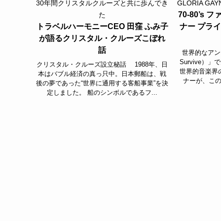
30年間クリスタルクルーズと共に歩んでき
GLORIA GAY
70-80’
た
トラベルハーモニーCEO 田窪 ふみ子
ナー プラ
が語るクリスタル・クルーズこぼれ
話
世界的なアンセ
Survive
クリスタル・クルーズ設立秘話 1988年、日
世界的音楽界
本はバブル経済の真っ只中。日本郵船は、戦
ナーが、この
後の夢であった“世界に通用する客船事業”を決
定しました。 船のシンボルであるフ...