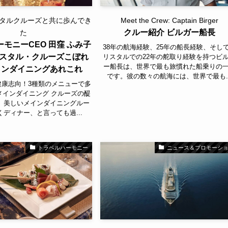
スタルクルーズと共に歩んでき
Meet the Crew: Captain Birger
クルー紹介 ビルガー船長
た
モニーCEO 田窪 ふみ子
38年の航海経験、25年の船長経験、そし
スタル・クルーズこぼれ
リスタルでの22年の舵取り経験を持つビ
ー船長は、世界で最も旅慣れた船乗りの
インダイニングあれこれ
です。彼の数々の航海には、世界で最も..
健康志向！3種類のメニューで多
メインダイニング クルーズの醍
、美しいメインダイニングルー
ディナー、と言っても過...
トラベルハーモニー
ニュース＆プロモーシ