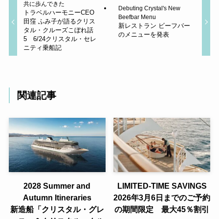
共に歩んできた
Debuting Crystal's New
トラベルハーモニーCEO
Beefbar Menu
田窪 ふみ子が語るクリス
新レストラン ビーフバー
タル・クルーズこぼれ話
のメニューを発表
5 6/24クリスタル・セレ
ニティ乗船記
関連記事
2028 Summer and
LIMITED-TIME SAVINGS
Autumn Itineraries
2026年3月6日までのご予約
新造船「クリスタル・グレ
の期間限定 最大45％割引