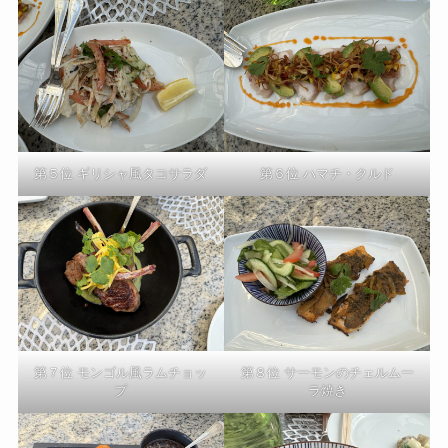
第５位 ギリシャ風タコサラダ
第６位 ハマチ・クルド
第７位 モンゴル風ラムチョッ
第８位 サーモンのチェルムー
プ
ラ焼き