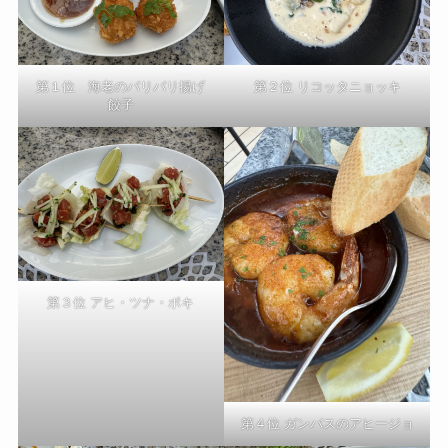
第１位 海老のパリパリ揚げ
第２位 リコッタニョッキ
餃子
第３位 アヒ・ツナ・ポキ
第４位 ガンバスのアヒージョ